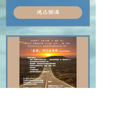
現已額滿
「靈聽」同行